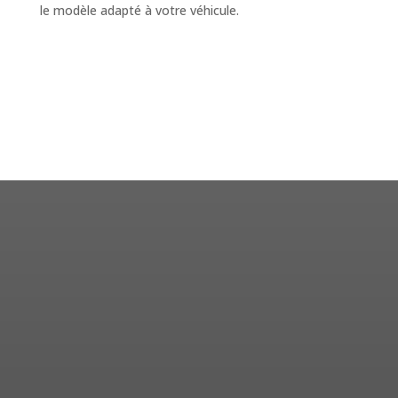
le modèle adapté à votre véhicule.
Réparation, entretien et
vente de véhicules neufs et
d’occasion à Peltre